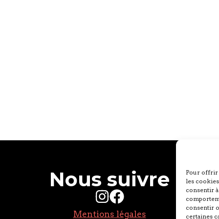
Nous suivre
Pour offrir
les cookies
consentir à
comportemen
consentir o
Mentions légales
certaines c